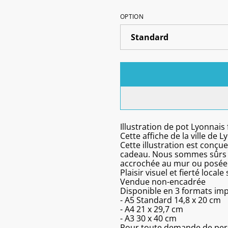
OPTION
Illustration de pot Lyonnais
Cette affiche de la ville de 
Cette illustration est conçu
cadeau. Nous sommes sûrs q
accrochée au mur ou posée 
Plaisir visuel et fierté loca
Vendue non-encadrée
Disponible en 3 formats im
- A5 Standard 14,8 x 20 cm
- A4 21 x 29,7 cm
- A3 30 x 40 cm
Pour toute demande de pers