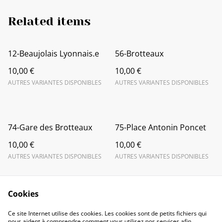
Related items
12-Beaujolais Lyonnais.e
56-Brotteaux
10,00 €
10,00 €
AUTRES VARIANTES DISPONIBLES
AUTRES VARIANTES DISPONIBLES
74-Gare des Brotteaux
75-Place Antonin Poncet
10,00 €
10,00 €
AUTRES VARIANTES DISPONIBLES
AUTRES VARIANTES DISPONIBLES
Cookies
Ce site Internet utilise des cookies. Les cookies sont de petits fichiers qui
nous aident à comprendre comment vous utilisez nos services afin